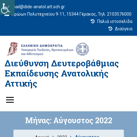
mail@dide-anatol.att.sch.gr
Ηρώων Πολυτεχνείου 9-11, 15344 Γέρακας, Τηλ. 2103576000
Παλιά ιστοσελίδα
Διαύγεια
Διεύθυνση Δευτεροβάθμιας
Εκπαίδευσης Ανατολικής
Αττικής
Μήνας:
Αύγουστος 2022