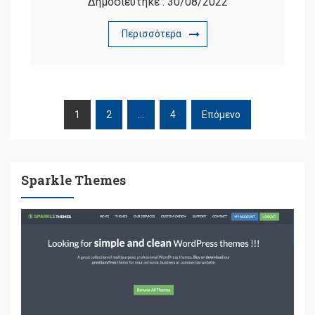
Δημοσιεύτηκε :
30/08/2022
Περισσότερα
1
2
…
4
Επόμενο
ΠΛΟΉΓΗΣΗ
ΆΡΘΡΩΝ
Sparkle Themes