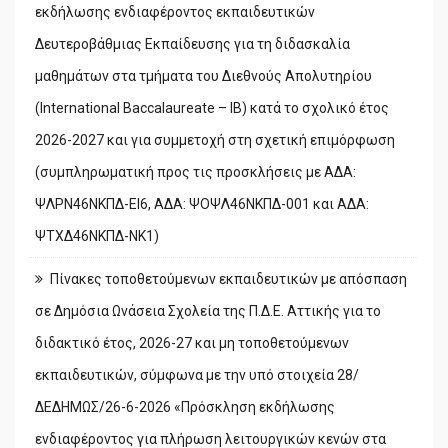
εκδήλωσης ενδιαφέροντος εκπαιδευτικών
Δευτεροβάθμιας Εκπαίδευσης για τη διδασκαλία
μαθημάτων στα τμήματα του Διεθνούς Απολυτηρίου
(International Baccalaureate – IB) κατά το σχολικό έτος
2026-2027 και για συμμετοχή στη σχετική επιμόρφωση
(συμπληρωματική προς τις προσκλήσεις με ΑΔΑ:
ΨΛΡΝ46ΝΚΠΔ-ΕΙ6, ΑΔΑ: ΨΟΨΛ46ΝΚΠΔ-001 και ΑΔΑ:
ΨΤΧΔ46ΝΚΠΔ-ΝΚ1)
Πίνακες τοποθετούμενων εκπαιδευτικών με απόσπαση
σε Δημόσια Ωνάσεια Σχολεία της Π.Δ.Ε. Αττικής για το
διδακτικό έτος, 2026-27 και μη τοποθετούμενων
εκπαιδευτικών, σύμφωνα με την υπό στοιχεία 28/
ΔΕΔΗΜΩΣ/26-6-2026 «Πρόσκληση εκδήλωσης
ενδιαφέροντος για πλήρωση λειτουργικών κενών στα