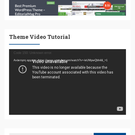
Theme Video Tutorial
Πρόγραμμα
Code 150: Unknown error.
Αναπαραγωγής
Ανάκτηση αρχείου: https://www.youtube.com/watch?v=-leUMpwQbh4&_=1
Βίντεο