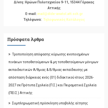
Δ/νση: Ηρώων Πολυτεχνείου 9-11, 15344 Γέρακας
Αττικής
E-mail:
mail@dide-anatol.att.sch.gr
Τηλέφωνα:
Τηλεφωνικός Κατάλογος
Πρόσφατα Άρθρα
Τροποποίηση απόφασης κύρωσης ενοποιημένων
πινάκων τοποθετούμενων & μη τοποθετούμενων μόνιμων
εκπαιδευτικών Α/θμιας & Β/θμιας εκπαίδευσης με
απόσπαση διάρκειας ενός (01) διδακτικού έτους 2026-
2027 σε Πρότυπα Σχολεία (Π.Σ.) και Πειραματικά Σχολεία
(ΠΕΙ.Σ.) Αττικής
Συμπληρωματική πρόσκληση υποβολής αίτησης