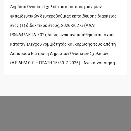
Δημόσια Ωνάσεια Σχολεία με απόσπαση μόνιμων
εκπαιδευτικών δευτεροβάθμιας εκπαίδευσης διάρκειας
ενός (1) διδακτικού έτους, 2026-2027» (ΑΔΑ:
Ρ0ΦΛ46ΝΚΠΔ-Σ02), όπως ανακοινοποιήθηκε και ισχύει,
κατόπιν ελέγχου νομιμότητάς και κύρωσής τους από τη
Διοικούσα Επιτροπή Δημοσίων Ωνασείων Σχολείων
(Δ.Ε.ΔΗΜ.Ω.Σ. – ΠΡΑΞΗ 15/30-7-2026).- Ανακοινοποίηση