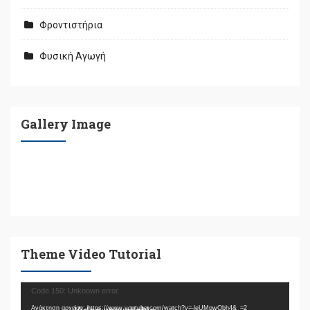
Φροντιστήρια
Φυσική Αγωγή
Gallery Image
Theme Video Tutorial
Πρόγραμμα
Code 150: Unknown error.
Αναπαραγωγής
Ανάκτηση αρχείου: https://www.youtube.com/watch?v=-leUMpwQbh4&_=2