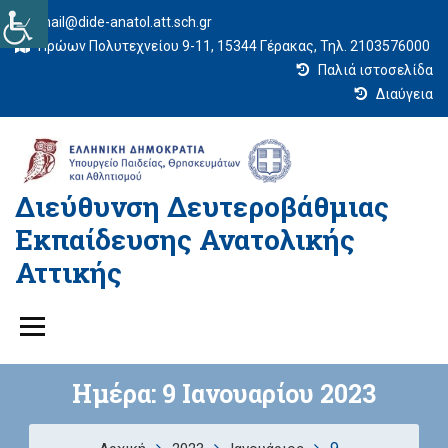
mail@dide-anatol.att.sch.gr
Ηρώων Πολυτεχνείου 9-11, 15344 Γέρακας, Τηλ. 2103576000
Παλιά ιστοσελίδα
Διαύγεια
Διεύθυνση Δευτεροβάθμιας
Εκπαίδευσης Ανατολικής
Αττικής
Ημέρα:
9 Ιανουαρίου 2023