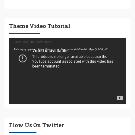
Theme Video Tutorial
Πρόγραμμα
Code 150: Unknown error.
Αναπαραγωγής
Ανάκτηση αρχείου: https://www.youtube.com/watch?v=-leUMpwQbh4&_=2
Βίντεο
Flow Us On Twitter