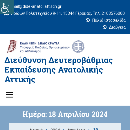
mail@dide-anatol.att.sch.gr
Ηρώων Πολυτεχνείου 9-11, 15344 Γέρακας, Τηλ. 2103576000
Παλιά ιστοσελίδα
Διαύγεια
Διεύθυνση Δευτεροβάθμιας
Εκπαίδευσης Ανατολικής
Αττικής
Ημέρα:
18 Απριλίου 2024