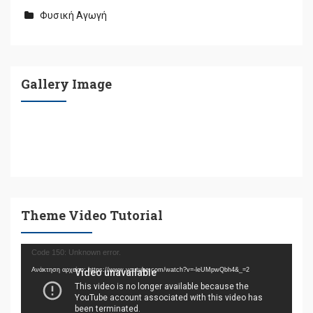
Φυσική Αγωγή
Gallery Image
Theme Video Tutorial
Πρόγραμμα
Code 150: Unknown error.
Αναπαραγωγής
Ανάκτηση αρχείου: https://www.youtube.com/watch?v=-leUMpwQbh4&_=2
Βίντεο