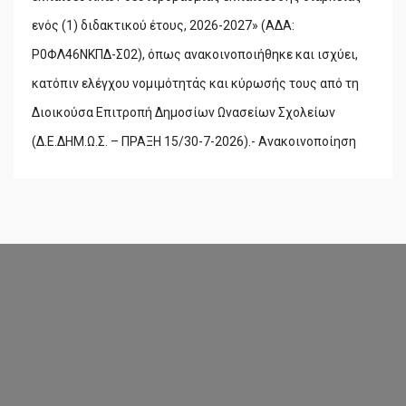
ενός (1) διδακτικού έτους, 2026-2027» (ΑΔΑ:
Ρ0ΦΛ46ΝΚΠΔ-Σ02), όπως ανακοινοποιήθηκε και ισχύει,
κατόπιν ελέγχου νομιμότητάς και κύρωσής τους από τη
Διοικούσα Επιτροπή Δημοσίων Ωνασείων Σχολείων
(Δ.Ε.ΔΗΜ.Ω.Σ. – ΠΡΑΞΗ 15/30-7-2026).- Ανακοινοποίηση