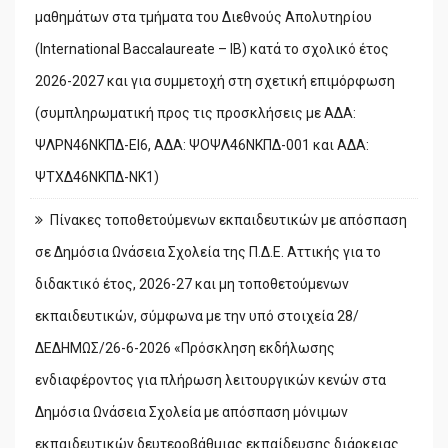
μαθημάτων στα τμήματα του Διεθνούς Απολυτηρίου
(International Baccalaureate – IB) κατά το σχολικό έτος
2026-2027 και για συμμετοχή στη σχετική επιμόρφωση
(συμπληρωματική προς τις προσκλήσεις με ΑΔΑ:
ΨΛΡΝ46ΝΚΠΔ-ΕΙ6, ΑΔΑ: ΨΟΨΛ46ΝΚΠΔ-001 και ΑΔΑ:
ΨΤΧΔ46ΝΚΠΔ-ΝΚ1)
Πίνακες τοποθετούμενων εκπαιδευτικών με απόσπαση
σε Δημόσια Ωνάσεια Σχολεία της Π.Δ.Ε. Αττικής για το
διδακτικό έτος, 2026-27 και μη τοποθετούμενων
εκπαιδευτικών, σύμφωνα με την υπό στοιχεία 28/
ΔΕΔΗΜΩΣ/26-6-2026 «Πρόσκληση εκδήλωσης
ενδιαφέροντος για πλήρωση λειτουργικών κενών στα
Δημόσια Ωνάσεια Σχολεία με απόσπαση μόνιμων
εκπαιδευτικών δευτεροβάθμιας εκπαίδευσης διάρκειας