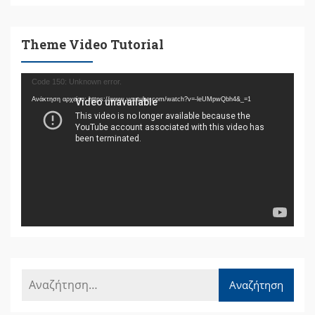
Theme Video Tutorial
Πρόγραμμα
Code 150: Unknown error.
Αναπαραγωγής
Ανάκτηση αρχείου: https://www.youtube.com/watch?v=-leUMpwQbh4&_=1
Βίντεο