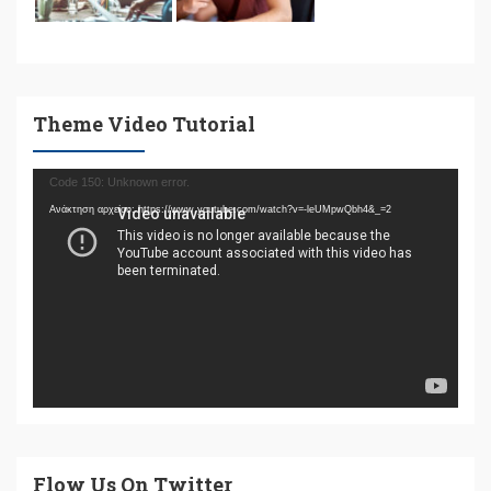
Theme Video Tutorial
Πρόγραμμα
Code 150: Unknown error.
Αναπαραγωγής
Ανάκτηση αρχείου: https://www.youtube.com/watch?v=-leUMpwQbh4&_=2
Βίντεο
Flow Us On Twitter