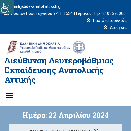
mail@dide-anatol.att.sch.gr
Ηρώων Πολυτεχνείου 9-11, 15344 Γέρακας, Τηλ. 2103576000
Παλιά ιστοσελίδα
Διαύγεια
Διεύθυνση Δευτεροβάθμιας
Εκπαίδευσης Ανατολικής
Αττικής
Ημέρα:
22 Απριλίου 2024