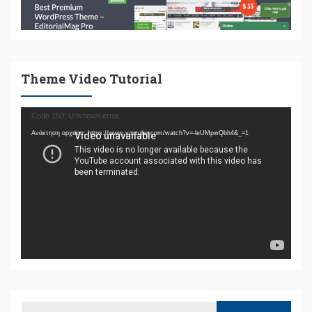
Theme Video Tutorial
Πρόγραμμα
Code 150: Unknown error.
Αναπαραγωγής
Ανάκτηση αρχείου: https://www.youtube.com/watch?v=-leUMpwQbh4&_=1
Βίντεο