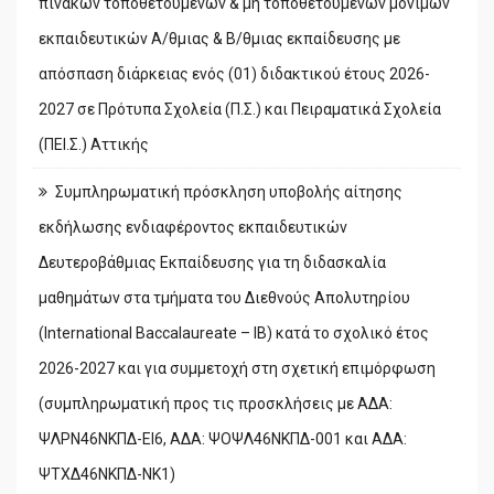
πινάκων τοποθετούμενων & μη τοποθετούμενων μόνιμων
εκπαιδευτικών Α/θμιας & Β/θμιας εκπαίδευσης με
απόσπαση διάρκειας ενός (01) διδακτικού έτους 2026-
2027 σε Πρότυπα Σχολεία (Π.Σ.) και Πειραματικά Σχολεία
(ΠΕΙ.Σ.) Αττικής
Συμπληρωματική πρόσκληση υποβολής αίτησης
εκδήλωσης ενδιαφέροντος εκπαιδευτικών
Δευτεροβάθμιας Εκπαίδευσης για τη διδασκαλία
μαθημάτων στα τμήματα του Διεθνούς Απολυτηρίου
(International Baccalaureate – IB) κατά το σχολικό έτος
2026-2027 και για συμμετοχή στη σχετική επιμόρφωση
(συμπληρωματική προς τις προσκλήσεις με ΑΔΑ:
ΨΛΡΝ46ΝΚΠΔ-ΕΙ6, ΑΔΑ: ΨΟΨΛ46ΝΚΠΔ-001 και ΑΔΑ:
ΨΤΧΔ46ΝΚΠΔ-ΝΚ1)