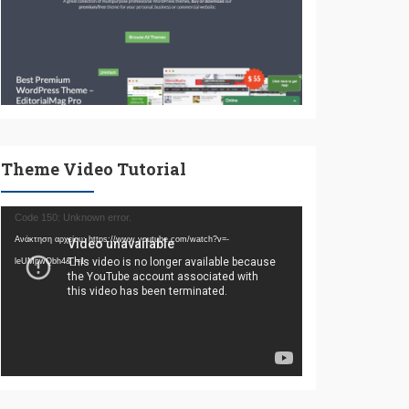
Theme Video Tutorial
Πρόγραμμα
Code 150: Unknown error.
Αναπαραγωγής
Ανάκτηση αρχείου: https://www.youtube.com/watch?v=-
Βίντεο
leUMpwQbh4&_=1