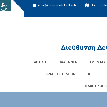
mail@dide-anatol.att.sch.gr
Ηρώων Πολ
Διεύθυνση Δε
ΑΡΧΙΚΉ
ΌΛΑ ΤΑ ΝΈΑ
ΤΜΉΜΑΤΑ 
ΔΡΆΣΕΙΣ ΣΧΟΛΕΊΩΝ
ΚΠΓ
ΜΑΘΗΤΙΚΟΣ Κ