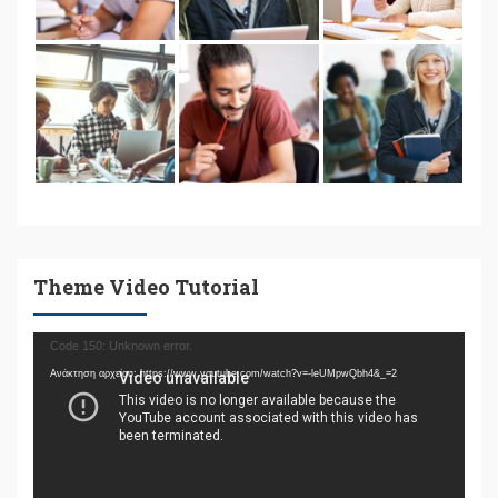
Theme Video Tutorial
Πρόγραμμα
Code 150: Unknown error.
Αναπαραγωγής
Ανάκτηση αρχείου: https://www.youtube.com/watch?v=-leUMpwQbh4&_=2
Βίντεο