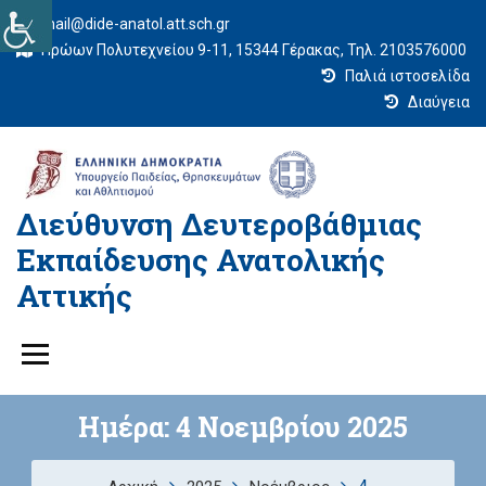
mail@dide-anatol.att.sch.gr
Ηρώων Πολυτεχνείου 9-11, 15344 Γέρακας, Τηλ. 2103576000
Παλιά ιστοσελίδα
Διαύγεια
Διεύθυνση Δευτεροβάθμιας
Εκπαίδευσης Ανατολικής
Αττικής
Ημέρα:
4 Νοεμβρίου 2025