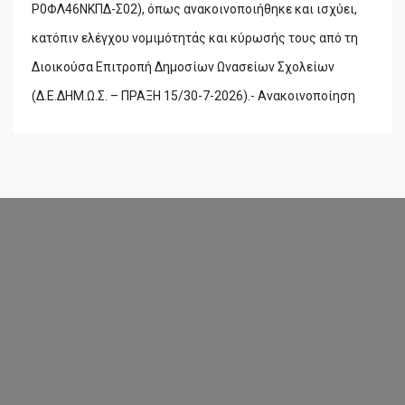
Ρ0ΦΛ46ΝΚΠΔ-Σ02), όπως ανακοινοποιήθηκε και ισχύει,
κατόπιν ελέγχου νομιμότητάς και κύρωσής τους από τη
Διοικούσα Επιτροπή Δημοσίων Ωνασείων Σχολείων
(Δ.Ε.ΔΗΜ.Ω.Σ. – ΠΡΑΞΗ 15/30-7-2026).- Ανακοινοποίηση