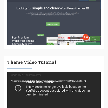
Theme Video Tutorial
Πρόγραμμα
Code 150: Unknown error.
Αναπαραγωγής
Ανάκτηση αρχείου: https://www.youtube.com/watch?v=-leUMpwQbh4&_=1
Βίντεο