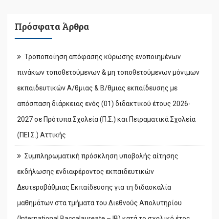
Πρόσφατα Άρθρα
Τροποποίηση απόφασης κύρωσης ενοποιημένων
πινάκων τοποθετούμενων & μη τοποθετούμενων μόνιμων
εκπαιδευτικών Α/θμιας & Β/θμιας εκπαίδευσης με
απόσπαση διάρκειας ενός (01) διδακτικού έτους 2026-
2027 σε Πρότυπα Σχολεία (Π.Σ.) και Πειραματικά Σχολεία
(ΠΕΙ.Σ.) Αττικής
Συμπληρωματική πρόσκληση υποβολής αίτησης
εκδήλωσης ενδιαφέροντος εκπαιδευτικών
Δευτεροβάθμιας Εκπαίδευσης για τη διδασκαλία
μαθημάτων στα τμήματα του Διεθνούς Απολυτηρίου
(International Baccalaureate – IB) κατά το σχολικό έτος