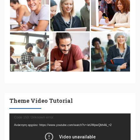
Theme Video Tutorial
Πρόγραμμα
Code 150: Unknown error.
Αναπαραγωγής
Ανάκτηση αρχείου: https://www.youtube.com/watch?v=-leUMpwQbh4&_=2
Βίντεο