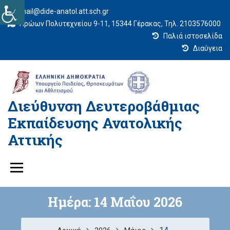
mail@dide-anatol.att.sch.gr
Ηρώων Πολυτεχνείου 9-11, 15344 Γέρακας, Τηλ. 2103576000
Παλιά ιστοσελίδα
Διαύγεια
Διεύθυνση Δευτεροβάθμιας
Εκπαίδευσης Ανατολικής
Αττικής
Ημέρα:
14 Μαΐου 2026