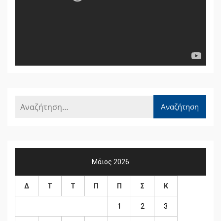
Μάιος 2026
Δ
Τ
Τ
Π
Π
Σ
Κ
1
2
3