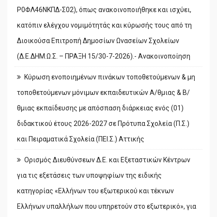
Ρ0ΦΛ46ΝΚΠΔ-Σ02), όπως ανακοινοποιήθηκε και ισχύει,
κατόπιν ελέγχου νομιμότητάς και κύρωσής τους από τη
Διοικούσα Επιτροπή Δημοσίων Ωνασείων Σχολείων
(Δ.Ε.ΔΗΜ.Ω.Σ. – ΠΡΑΞΗ 15/30-7-2026).- Ανακοινοποίηση
Κύρωση ενοποιημένων πινάκων τοποθετούμενων & μη
τοποθετούμενων μόνιμων εκπαιδευτικών Α/θμιας & Β/
θμιας εκπαίδευσης με απόσπαση διάρκειας ενός (01)
διδακτικού έτους 2026-2027 σε Πρότυπα Σχολεία (Π.Σ.)
και Πειραματικά Σχολεία (ΠΕΙ.Σ.) Αττικής
Ορισμός Διευθύνσεων Δ.Ε. και Εξεταστικών Κέντρων
για τις εξετάσεις των υποψηφίων της ειδικής
κατηγορίας «Ελλήνων του εξωτερικού και τέκνων
Ελλήνων υπαλλήλων που υπηρετούν στο εξωτερικό», για