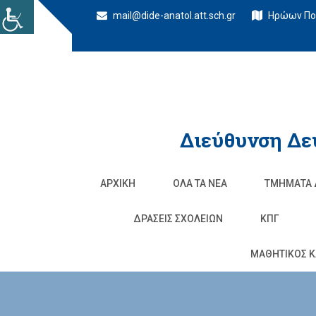
mail@dide-anatol.att.sch.gr
Ηρώων Πολ
Διεύθυνση Δε
ΑΡΧΙΚΉ
ΌΛΑ ΤΑ ΝΈΑ
ΤΜΉΜΑΤΑ 
ΔΡΆΣΕΙΣ ΣΧΟΛΕΊΩΝ
ΚΠΓ
ΜΑΘΗΤΙΚΟΣ Κ