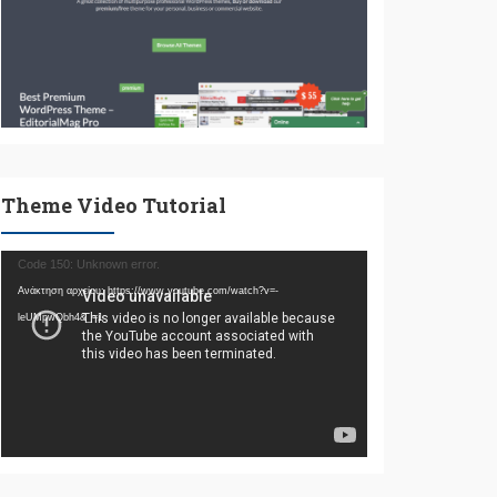
Theme Video Tutorial
Πρόγραμμα
Code 150: Unknown error.
Αναπαραγωγής
Ανάκτηση αρχείου: https://www.youtube.com/watch?v=-
Βίντεο
leUMpwQbh4&_=1