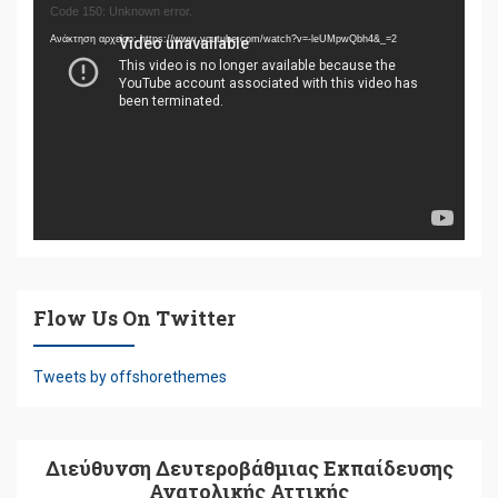
Πρόγραμμα
Code 150: Unknown error.
Αναπαραγωγής
Ανάκτηση αρχείου: https://www.youtube.com/watch?v=-leUMpwQbh4&_=2
Βίντεο
Flow Us On Twitter
Tweets by offshorethemes
Διεύθυνση Δευτεροβάθμιας Εκπαίδευσης
Ανατολικής Αττικής