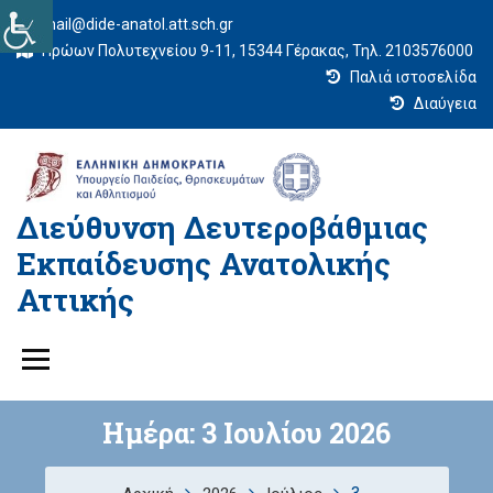
mail@dide-anatol.att.sch.gr
Ηρώων Πολυτεχνείου 9-11, 15344 Γέρακας, Τηλ. 2103576000
Παλιά ιστοσελίδα
Διαύγεια
Διεύθυνση Δευτεροβάθμιας
Εκπαίδευσης Ανατολικής
Αττικής
Ημέρα:
3 Ιουλίου 2026