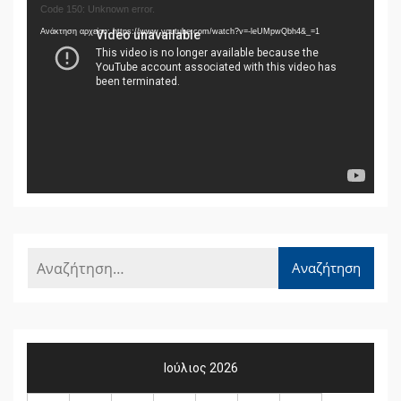
Πρόγραμμα
Code 150: Unknown error.
Αναπαραγωγής
Ανάκτηση αρχείου: https://www.youtube.com/watch?v=-leUMpwQbh4&_=1
Βίντεο
Ιούλιος 2026