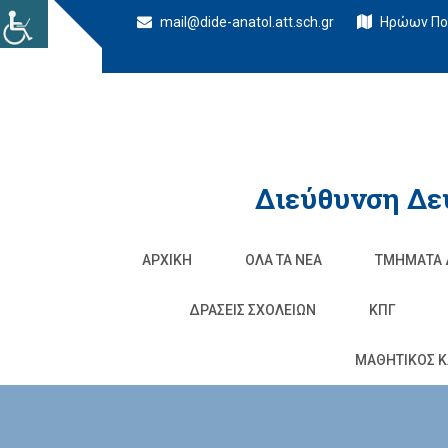
mail@dide-anatol.att.sch.gr
Ηρώων Πολ
Διεύθυνση Δε
ΑΡΧΙΚΉ
ΌΛΑ ΤΑ ΝΈΑ
ΤΜΉΜΑΤΑ 
ΔΡΆΣΕΙΣ ΣΧΟΛΕΊΩΝ
ΚΠΓ
ΜΑΘΗΤΙΚΟΣ Κ