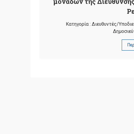
μονάδων της Διεύθυνσης
Ρ
Κατηγορία :
Διευθυντές/Υποδιε
Δημοσιεύ
Πε