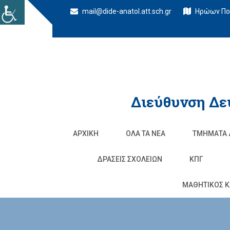
mail@dide-anatol.att.sch.gr
Ηρώων Πολ
Διεύθυνση Δε
ΑΡΧΙΚΉ
ΌΛΑ ΤΑ ΝΈΑ
ΤΜΉΜΑΤΑ 
ΔΡΆΣΕΙΣ ΣΧΟΛΕΊΩΝ
ΚΠΓ
ΜΑΘΗΤΙΚΟΣ Κ