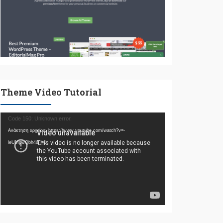
Theme Video Tutorial
Πρόγραμμα
Code 150: Unknown error.
Αναπαραγωγής
Ανάκτηση αρχείου: https://www.youtube.com/watch?v=-
Βίντεο
leUMpwQbh4&_=1