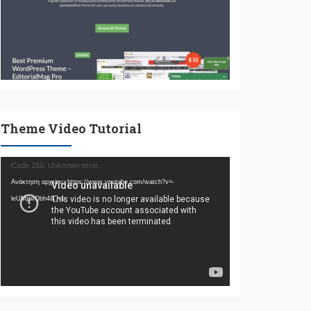
Theme Video Tutorial
Πρόγραμμα
Code 150: Unknown error.
Αναπαραγωγής
Ανάκτηση αρχείου: https://www.youtube.com/watch?v=-
Βίντεο
leUMpwQbh4&_=1