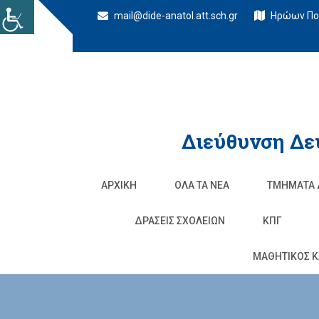
mail@dide-anatol.att.sch.gr
Ηρώων Πολ
Διεύθυνση Δε
ΑΡΧΙΚΉ
ΌΛΑ ΤΑ ΝΈΑ
ΤΜΉΜΑΤΑ 
ΔΡΆΣΕΙΣ ΣΧΟΛΕΊΩΝ
ΚΠΓ
ΜΑΘΗΤΙΚΟΣ Κ