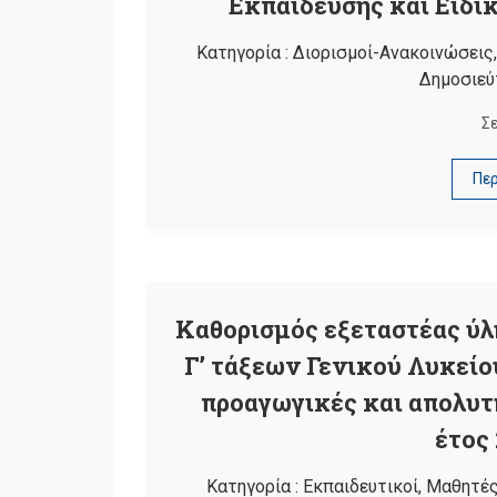
Εκπαίδευσης και Ειδι
Κατηγορία :
Διορισμοί-Ανακοινώσεις
Δημοσιεύ
Σ
Πε
Καθορισμός εξεταστέας ύλη
Γ’ τάξεων Γενικού Λυκείο
προαγωγικές και απολυτή
έτος
Κατηγορία :
Εκπαιδευτικοί
,
Μαθητέ