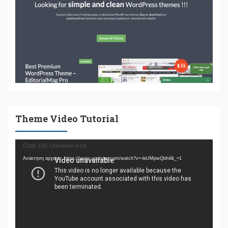
Theme Video Tutorial
Πρόγραμμα
Code 150: Unknown error.
Αναπαραγωγής
Ανάκτηση αρχείου: https://www.youtube.com/watch?v=-leUMpwQbh4&_=1
Βίντεο