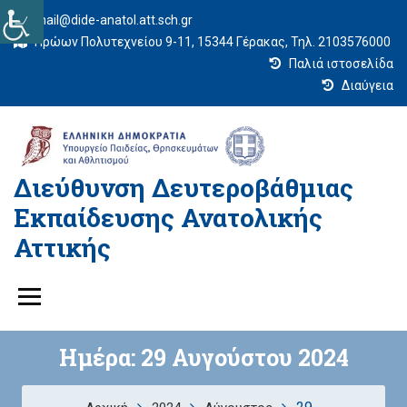
mail@dide-anatol.att.sch.gr
Ηρώων Πολυτεχνείου 9-11, 15344 Γέρακας, Τηλ. 2103576000
Παλιά ιστοσελίδα
Διαύγεια
Διεύθυνση Δευτεροβάθμιας
Εκπαίδευσης Ανατολικής
Αττικής
Ημέρα:
29 Αυγούστου 2024