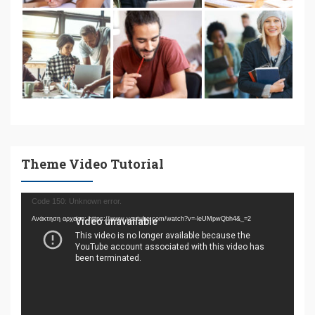
Theme Video Tutorial
Πρόγραμμα
Code 150: Unknown error.
Αναπαραγωγής
Ανάκτηση αρχείου: https://www.youtube.com/watch?v=-leUMpwQbh4&_=2
Βίντεο