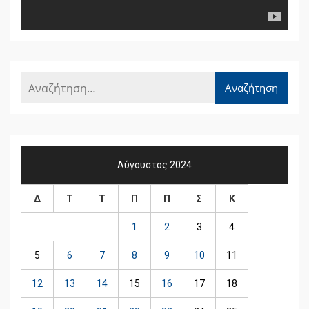
Αύγουστος 2024
Δ
Τ
Τ
Π
Π
Σ
Κ
1
2
3
4
5
6
7
8
9
10
11
12
13
14
15
16
17
18