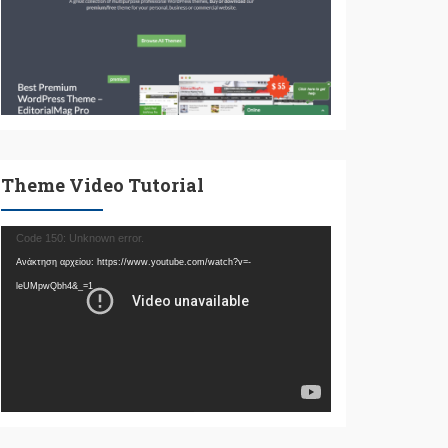
Theme Video Tutorial
Πρόγραμμα
Code 150: Unknown error.
Αναπαραγωγής
Ανάκτηση αρχείου: https://www.youtube.com/watch?v=-
Βίντεο
leUMpwQbh4&_=1