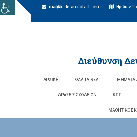
mail@dide-anatol.att.sch.gr
Ηρώων Πολ
Διεύθυνση Δε
ΑΡΧΙΚΉ
ΌΛΑ ΤΑ ΝΈΑ
ΤΜΉΜΑΤΑ 
ΔΡΆΣΕΙΣ ΣΧΟΛΕΊΩΝ
ΚΠΓ
ΜΑΘΗΤΙΚΟΣ Κ