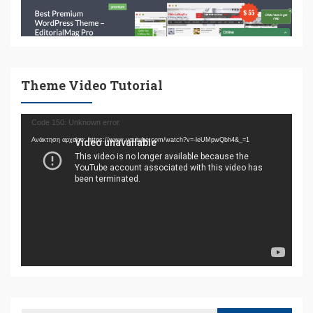
Theme Video Tutorial
Πρόγραμμα
Code 150: Unknown error.
Αναπαραγωγής
Ανάκτηση αρχείου: https://www.youtube.com/watch?v=-leUMpwQbh4&_=1
Βίντεο