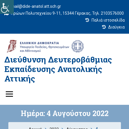
mail@dide-anatol.att.sch.gr
Ηρώων Πολυτεχνείου 9-11, 15344 Γέρακας, Τηλ. 2103576000
Παλιά ιστοσελίδα
Διαύγεια
Διεύθυνση Δευτεροβάθμιας
Εκπαίδευσης Ανατολικής
Αττικής
Ημέρα:
4 Αυγούστου 2022