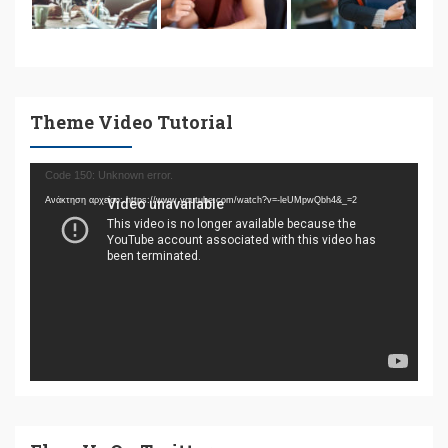
Theme Video Tutorial
Πρόγραμμα
Code 150: Unknown error.
Αναπαραγωγής
Ανάκτηση αρχείου: https://www.youtube.com/watch?v=-leUMpwQbh4&_=2
Βίντεο