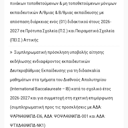
πινάκων τοποθετούμενων & μη τοποθετούμενων μόνιμων
εκπαιδευτικών Α/θμιας & Β/θμιας εκπαίδευσης με
απόσπαση διάρκειας ενός (01) διδακτικού έτους 2026-
2027 σε Πρότυπα Σχολεία (Π.Σ.) και Πειραματικά Σχολεία
(ΠΕΙ.Σ.) Αττικής
Συμπληρωματική πρόσκληση υποβολής αίτησης
εκδήλωσης ενδιαφέροντος εκπαιδευτικών
Δευτεροβάθμιας Εκπαίδευσης για τη διδασκαλία
μαθημάτων στα τμήματα του Διεθνούς Απολυτηρίου
(International Baccalaureate – IB) κατά το σχολικό έτος
2026-2027 και για συμμετοχή στη σχετική επιμόρφωση
(συμπληρωματική προς τις προσκλήσεις με ΑΔΑ:
ΨΛΡΝ46ΝΚΠΔ-ΕΙ6, ΑΔΑ: ΨΟΨΛ46ΝΚΠΔ-001 και ΑΔΑ:
ΨΤΧΔ46ΝΚΠΔ-ΝΚ1)