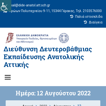
mail@dide-anatol.att.sch.gr
Ηρώων Πολυτεχνείου 9-11, 15344 Γέρακας, Τηλ. 2103576000
Παλιά ιστοσελίδα
Διαύγεια
Διεύθυνση Δευτεροβάθμιας
Εκπαίδευσης Ανατολικής
Αττικής
Ημέρα:
12 Αυγούστου 2022