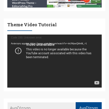
Theme Video Tutorial
Πρόγραμμα
Code 150: Unknown error.
Αναπαραγωγής
Ανάκτηση αρχείου: https://www.youtube.com/watch?v=-leUMpwQbh4&_=1
Βίντεο