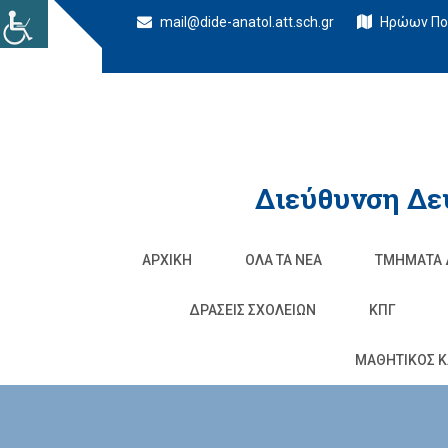
mail@dide-anatol.att.sch.gr
Ηρώων Πολ
Διεύθυνση Δε
ΑΡΧΙΚΉ
ΌΛΑ ΤΑ ΝΈΑ
ΤΜΉΜΑΤΑ 
ΔΡΆΣΕΙΣ ΣΧΟΛΕΊΩΝ
ΚΠΓ
ΜΑΘΗΤΙΚΟΣ Κ