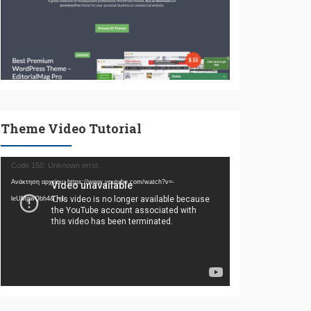
Theme Video Tutorial
Πρόγραμμα
Code 150: Unknown error.
Αναπαραγωγής
Ανάκτηση αρχείου: https://www.youtube.com/watch?v=-
Βίντεο
leUMpwQbh4&_=1